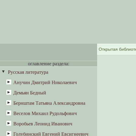
оглавление раздела:
Русская литература
Анучин Дмитрий Николаевич
Демьян Бедный
Антропология и этнография
Великоруссы
Бернштам Татьяна Александровна
Кострома
Веселов Михаил Рудольфович
Весенне-летние ритуалы у
восточных славян: Масленица и
Воробьев Леонид Иванович
«Метельный звон»
«похороны Костромы-Коструба»
Голубинский Евгений Евсигнеевич
Счастливый день Терехи Румянцева