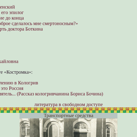
ренский
 его эпилог
е до конца
брое сделалось мне смертоносным?»
рть доктора Боткина
хайловна
те «Костромка»:
лению в Кологрив
это Россия
ятель... (Рассказ кологривчанина Бориса Бочина)
литература в свободном доступе
Транспортные средства