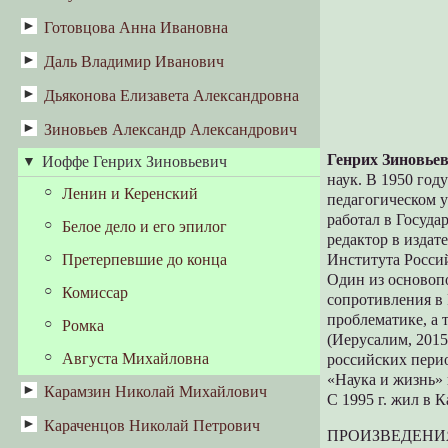
В Песково за библией (маленькая
Готовцова Анна Ивановна
Воспоминания
повесть)
Даль Владимир Иванович
Н.Г. Коптелова. Бартеневский след в
Т.Л. Каминская. Проза
творчестве А.И. Готовцевой
Дьяконова Елизавета Александровна
шестидесятников как источник
«Говор»
региональной идентичности
Зиновьев Александр Александрович
«Дневник русской женщины»
современников (Костромской и
новгородский писатель Леонид
Генрих Зиновье
Иоффе Генрих Зиновьевич
Зияющие высоты
Воробьев)
наук. В 1950 год
Ленин и Керенский
педагогическом у
Т.Л. Каминская. Образ советской
эпохи «застоя» в личных письмах
работал в Госуда
Белое дело и его эпилог
писателя Л. Воробьева
редактор в издат
Претерпевшие до конца
Института Росси
Один из основоп
Комиссар
сопротивления в 
проблематике, а
Ромка
(Иерусалим, 2015
Августа Михайловна
российских пери
«Наука и жизнь» и
Карамзин Николай Михайлович
С 1995 г. жил в К
Караченцов Николай Петрович
Великий Князь Василий Ярославич
ПРОИЗВЕДЕНИ