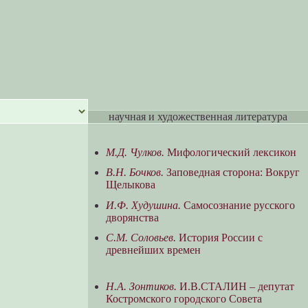
научная и художественная литература
М.Д. Чулков.
Мифологический лексикон
В.Н. Бочков.
Заповедная сторона: Вокруг
Щелыкова
И.Ф. Худушина.
Самосознание русского
дворянства
С.М. Соловьев.
История России с
древнейших времен
Н.А. Зонтиков.
И.В.СТАЛИН – депутат
Костромского городского Совета