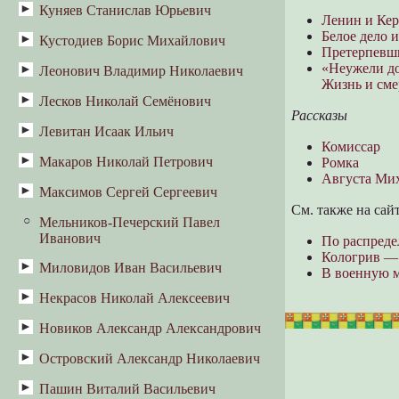
Куняев Станислав Юрьевич
Корабль плывёт (Главы из книги)
Ленин и Ке
Белое дело и
Кустодиев Борис Михайлович
Наша жизнь в Пыщуге (Из книги
Претерпевши
воспоминаний)
«Неужели до
Леонович Владимир Николаевич
В.Н. Докучаева. Кустодиев и
Жизнь и сме
Русская народная художественная
Лесков Николай Семёнович
Пожарный пёс Бобка
культура
Рассказы
Левитан Исаак Ильич
Алексей Петрович Ермолов
Комиссар
Однодум
Макаров Николай Петрович
Смирнов Л.П. Левитан в Плесе
Ромка
Августа Ми
Смирнов Н.П. Золотой Плес
Максимов Сергей Сергеевич
Б.М. Эйхенбаум. Маршрут в
бессмертие. Жизнь и подвиги
См. также на сай
Мельников-Печерский Павел
Денис Бушуев
чухломского дворянина и
Иванович
международного лексикографа
По распреде
Николая Петровича Макарова
Кологрив — 
Миловидов Иван Васильевич
В военную м
Некрасов Николай Алексеевич
О Костроме в историко-
археологическом отношении
Новиков Александр Александрович
Волга
Очерк истории Костромы с
Дедушка
Островский Александр Николаевич
В небе Ленинграда (Записки
древнейших времен до
командующего авиацией)
царствования Михаила Федоровича
Дедушка Мазай и зайцы
Пашин Виталий Васильевич
Бедная невеста