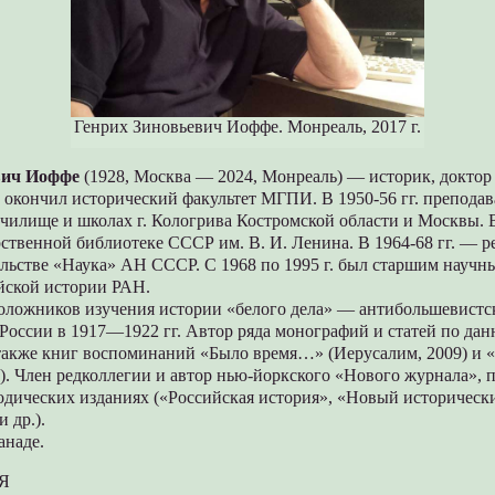
Генрих Зиновьевич Иоффе. Монреаль, 2017 г.
вич Иоффе
(1928, Москва — 2024, Монреаль) — историк, доктор
у окончил исторический факультет МГПИ. В 1950-56 гг. преподав
чилище и школах г. Кологрива Костромской области и Москвы. В
рственной библиотеке СССР им. В. И. Ленина. В 1964-68 гг. — р
ельстве «Наука» АН СССР. С 1968 по 1995 г. был старшим науч
йской истории РАН.
оложников изучения истории «белого дела» — антибольшевистс
России в 1917—1922 гг. Автор ряда монографий и статей по дан
 также книг воспоминаний «Было время…» (Иерусалим, 2009) и 
). Член редколлегии и автор нью-йоркского «Нового журнала», 
одических изданиях («Российская история», «Новый историческ
 др.).
анаде.
Я