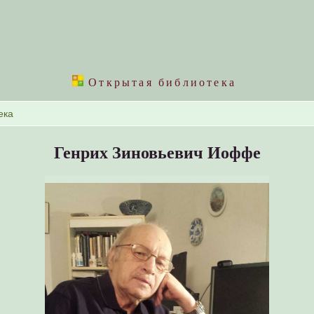
Открытая библиотека
Генрих Зиновьевич Иоффе