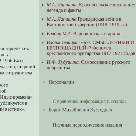
М.А. Лапшина.
Красносельское восстание:
легенда и факты
М.А. Лапшина
Гражданская война в
Костромской губернии (1918–1919 гг.)
Балдин М.А.
Варнавинская старина
Вадим Телицын.
«БЕССМЫСЛЕННЫЙ И
БЕСПОЩАДНЫЙ»? Феномен
 исторических
крестьянского бунтарства 1917-1921 годов
ал в
 1956-64 гг.
И.Ф. Худушина.
Самосознание русского
едактор, старший
дворянства
ным сотрудником
×
Персоналии
кого
ной
«Иные времена»
Справочная информация и ссылки
публикуется в
ий вестник»,
×
Борис Михайлович Кустодиев
Научные периодические издания