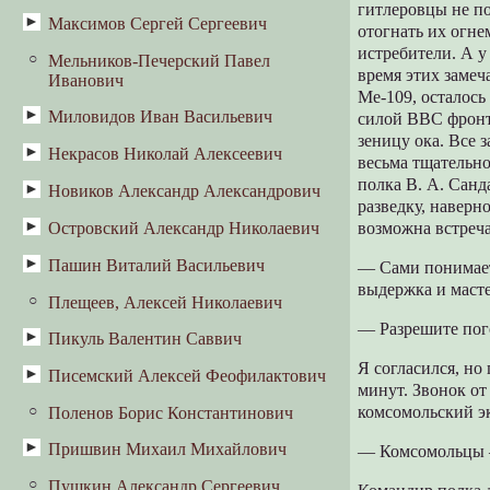
гитлеровцы не п
Смирнов Н.П. Золотой Плес
Максимов Сергей Сергеевич
Б.М. Эйхенбаум. Маршрут в
отогнать их огне
бессмертие. Жизнь и подвиги
истребители. А у
Мельников-Печерский Павел
Денис Бушуев
чухломского дворянина и
время этих заме
Иванович
международного лексикографа
Ме-109, осталось
Николая Петровича Макарова
Миловидов Иван Васильевич
силой ВВС фронта
зеницу ока. Все
Некрасов Николай Алексеевич
О Костроме в историко-
весьма тщательно
археологическом отношении
полка В. А. Санд
Новиков Александр Александрович
Волга
разведку, наверн
Очерк истории Костромы с
Дедушка
Островский Александр Николаевич
В небе Ленинграда (Записки
возможна встреч
древнейших времен до
командующего авиацией)
царствования Михаила Федоровича
Дедушка Мазай и зайцы
Пашин Виталий Васильевич
Бедная невеста
— Сами понимает
На пути в авиацию
выдержка и масте
Кому на Руси жить хорошо
Без вины виноватые
Плещеев, Алексей Николаевич
Дедушка Рогожин
Июнь—июль 1941 года
— Разрешите пог
Коробейники
Гроза
Пикуль Валентин Саввич
Волшебный марш
На ближних подступах
Я согласился, но
Крестьянские дети
Доходное место
Сапоги
Писемский Алексей Феофилактович
Дворянин костромской
минут. Звонок от
Подвиг ведомого
Пчелы
Праздничный сон — до обеда
Ходи веселей, Кострома!
комсомольский э
Поленов Борис Константинович
Тысяча душ
Ночной аккорд
Мороз, красный нос
Свои люди — сочтемся
Господин Трехзвездочкин
Пришвин Михаил Михайлович
Горькая судьбина. Драма в четырех
— Комсомольцы —
Конец одной мортиры
действиях
Генерал Топтыгин
Свои собаки грызутся, чужая не
Пушкин Александр Сергеевич
Неодетая весна