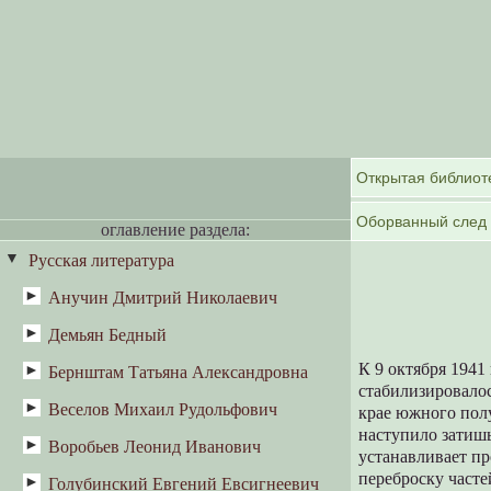
оглавление раздела:
Русская литература
Анучин Дмитрий Николаевич
Демьян Бедный
Антропология и этнография
К 9 октября 194
Великоруссы
Бернштам Татьяна Александровна
Кострома
стабилизировалос
Веселов Михаил Рудольфович
Весенне-летние ритуалы у
крае южного пол
восточных славян: Масленица и
наступило затишь
Воробьев Леонид Иванович
«Метельный звон»
«похороны Костромы-Коструба»
устанавливает п
переброску часте
Голубинский Евгений Евсигнеевич
Счастливый день Терехи Румянцева