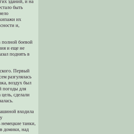
гих зданий, и на
естало быть
мело
экипажи их
сности и,
в полной боевой
ния и еще не
азал поднять в
вского. Первый
сем разгулялась
ка, воздух был
й погоды для
цель, сделали
чалась.
машиной входила
ку
ь немецкие танки,
 в домики, над