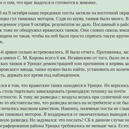
о о том, что враг выдохся и готовится к зимовке.
 8 на 9 октября наши передовые посты засекли на восточной окра
цка гул танковых моторов. Судя по шуму, танков было много. 
еденное утром 9 октября, результатов не дало. Посланный в рай
к тоже не обнаружил вражеских танков. Они словно сквозь зем
ицком не такая, чтобы на ней было просто спрятать такую круп
и,
й армии сильно встревожилось. И было отчего. Противника, за
да имени С. М. Кирова всего 6 км. Независимо от того, было ли 
ских танков в Урицке демонстрацией или противник и впрямь з
ировского завода, танки нужно было найти, установить их количе
ть, держать все время под наблюдением.
лся в том, что вражеские танки находятся в Урицке. Не верилось
ь столь тщательно замаскировать громоздкую технику на почти
естности. К тому же разведка с воздуха велась при солнечной по
о то обстоятельство, что разведка велась на истребителе и не бы
тличались высоким качеством. Наконец, наземные посты не сл
ма танковых моторов. Я воздержался от окончательных выводов 
ную разведку. Но задумался: что послать? СБ в данном случае не
графирования района Урицка требовалось не меньше часа. Есте