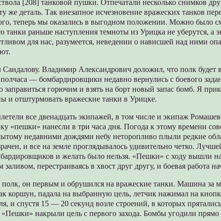
ствола [208] танковой пушки. Отпечатали несколько снимков дру
у же деталь. Так внезапное исчезновение вражеских танков пер
того, теперь мы оказались в выгодном положении. Можно было с
о танки раньше наступления темноты из Урицка не уберутся, а 
тливом для нас, разумеется, неведении о нависшей над ними опа
ют.
 Сандалову. Владимир Александрович доложил, что полк будет 
 полчаса — бомбардировщики недавно вернулись с боевого зада
 заправиться горючим и взять на борт новый запас бомб. Я прик
ны и отштурмовать вражеские танки в Урицке.
летели все двенадцать экипажей, в том числе и экипаж Ромаше
ку «пешки» нанесли в три часа дня. Погода к этому времени сов
мытому недавними дождями небу неторопливо плыли редкие обла
рачен, и все на земле проглядывалось удивительно четко. Лучше
ардировщиков и желать было нельзя. «Пешки» с ходу вышли на 
 заливом, перестраиваясь в хвост друг другу, и боевая работа на
л полк, он первым и обрушился на вражеские танки. Машина за 
ак коршун, падала на выбранную цель, летчик нажимал на кноп
я, и спустя 15 — 20 секунд возле строений, в которых пряталис
. «Пешки» накрыли цель с первого захода. Бомбы угодили прямо