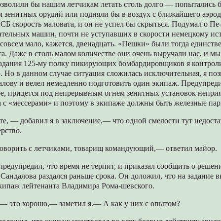
озволили бы нашим летчикам летать столь долго — попытались 
м зенитных орудий или подняли бы в воздух с ближайшего аэро
 СБ скорость маловата, и он не успел бы скрыться. Подумал о Пе-
чательных машин, почти не уступавших в скорости немецкому и
 совсем мало, кажется, двенадцать. «Пешки» были тогда единст
. Даже в столь малом количестве они очень выручали нас, и мы
 задания 125-му полку пикирующих бомбардировщиков я контрол
. Но в данном случае ситуация сложилась исключительная, я по
алову и велел немедленно подготовить один экипаж. Предупреди
ое, придется под непрерывным огнем зенитных установок неприя
а с «мессерами» и поэтому в экипаже должны быть железные пар
е, — добавил я в заключение,— что одной смелости тут недост
рство.
оворить с летчиками, товарищ командующий,— ответил майор.
 предупредил, что время не терпит, и приказал сообщить о решени
 Сандалова раздался раньше срока. Он доложил, что на задание 
кипаж лейтенанта Владимира Рома-шевского.
 это хорошо,— заметил я.— А как у них с опытом?