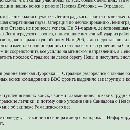
оложил, что экипаж участвовал во всех боевых действиях авиача
перации наших войск в районе Невская Дубровка — Отрадное.
евом фланге южного участка Ленинградского фронта после ожест
шая оперативная пауза. Операция по деблокированию Ленинград
нию Ставки, не принесла успеха. Ни 54-я армия, действовавшая
ска Ленинградского фронта, наносившие встречный удар из райо
гли одолеть вражескую оборону. Нам [206] явно недоставало сил
нта изменило план операции: отказалось от наступления на Си
рмии сосредоточить все усилия на мгинском направлении, а Нев
ватить поселок Отрадное на левом берегу Невы и наступать вдо
 в районе Невская Дубровка — Отрадное разгорелись сильные бо
ных войск командование ВВС фронта выделило авиагруппу, в к
аступления наших войск, своими глазами видел, в каких трудны
градские летчики, и потому одно упоминание Сандалова о Невс
 мне об экипаже Ромашевского все.
е подведут,— закончил я свой разговор с майором.— Информиру
ет.