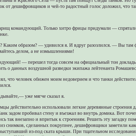
льны и Красного Села — пусть там поищут следы танков. Но ту
ок от дешифровщиков и чей-то радостный голос доложил, что т
арищ командующий. Только хитро фрицы придумали — спрятали и
енке.
? Каким образом? — удивился я. И вдруг разозлился. — Вы там ф
майтесь делом, а не измышлениями!
ндующий! — перешел тогда совсем на официальный тон докла
ить о данных воздушной разведки экипажа лейтенанта Ромашевс
нял, что человек обижен моим недоверием и что танки действите
ился.
дывайте,— уже мягче сказал я.
емцы действительно использовали легкие деревянные строения 
Танк задом пробивал стену и въезжал во внутрь домика. Вот поч
сь так внезапно и впритык к строениям. Решить эту загадку по
м из снимков, сделанных покрупнее, дешифровщики заметили как
 выступавший из-под ската крыши. При тщательном исследовани