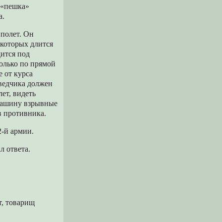
 «пешка»
а.
 полет. Он
 которых длится
ится под
только по прямой
е от курса
зведчика должен
ет, видеть
 машину взрывные
в противника.
2-й армии.
л ответа.
т, товарищ