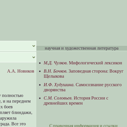
научная и художественная литература
М.Д. Чулков.
Мифологический лексикон
А.А. Новиков
В.Н. Бочков.
Заповедная сторона: Вокруг
Щелыкова
И.Ф. Худушина.
Самосознание русского
дворянства
у полностью
С.М. Соловьев.
История России с
, и на переднем
древнейших времен
х боев
епляет блиндажи,
наружила
рада. Все это
Справочная информация и ссылки