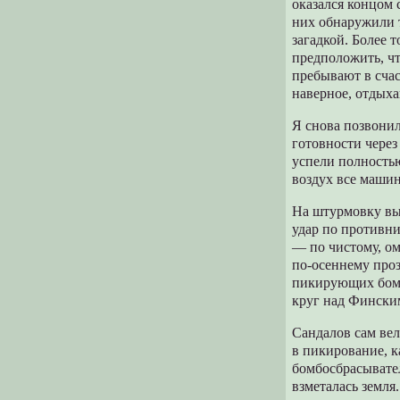
оказался концом 
них обнаружили т
загадкой. Более 
предположить, чт
пребывают в счас
наверное, отдыха
Я снова позвонил
готовности через
успели полностью
воздух все маши
На штурмовку вы
удар по противни
— по чистому, о
по-осеннему проз
пикирующих бомб
круг над Финским
Сандалов сам ве
в пикирование, к
бомбосбрасывател
взметалась земля