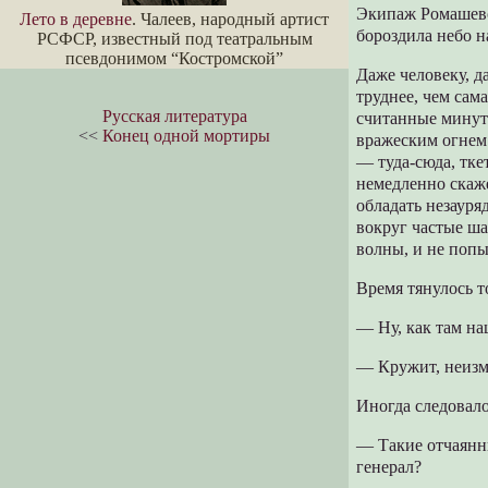
Экипаж Ромашевс
Лето в деревне
. Чалеев, народный артист
бороздила небо 
РСФСР, известный под театральным
псевдонимом “Костромской”
Даже человеку, д
труднее, чем сам
Русская литература
считанные минут
<<
Конец одной мортиры
вражеским огнем 
— туда-сюда, тке
немедленно скаж
обладать незауря
вокруг частые ша
волны, и не попы
Время тянулось т
— Ну, как там на
— Кружит, неизм
Иногда следовало
— Такие отчаянны
генерал?