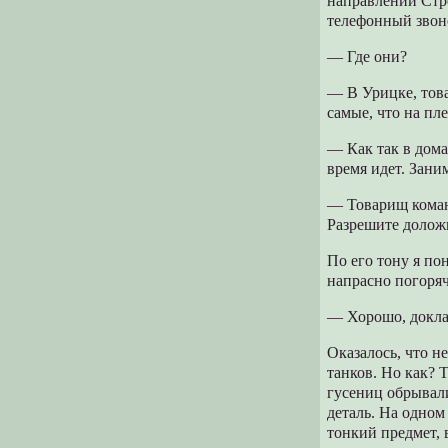
направлении Стре
телефонный звон
— Где они?
— В Урицке, тов
самые, что на пл
— Как так в дома
время идет. Зани
— Товарищ кома
Разрешите долож
По его тону я по
напрасно погоряч
— Хорошо, докла
Оказалось, что н
танков. Но как? 
гусениц обрывали
деталь. На одно
тонкий предмет,