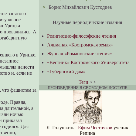
×
Борис Михайлович Кустодиев
ине занятого
Визуальное
Научные периодические издания
он Урицка
лю провалились. А
Религиозно-философские чтения
ногабаритную
Альманах «Костромская земля»
Журнал «Романовские чтения»
севшего в Урицке,
внезапное
«Вестник» Костромского Университета
амышлял нанести
«Губернский дом»
ство и, если не
Теги
>>
ПРОИЗВЕДЕНИЯ В СВОБОДНОМ ДОСТУПЕ
, что фашистам за
годе. Правда,
ла длительной, а
ышали ночью
и приказал
 годился. Для
Л. Голушкина.
Ефим Честняков
ученик
ственно,
Репина