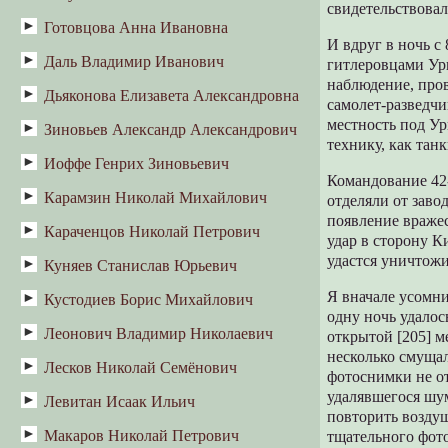
свидетельствовал
В Песково за библией (маленькая
Готовцова Анна Ивановна
Воспоминания
повесть)
И вдруг в ночь с
Даль Владимир Иванович
Н.Г. Коптелова. Бартеневский след в
гитлеровцами Ури
Т.Л. Каминская. Проза
творчестве А.И. Готовцевой
наблюдение, пров
Дьяконова Елизавета Александровна
шестидесятников как источник
«Говор»
самолет-разведчи
региональной идентичности
местность под Ур
Зиновьев Александр Александрович
«Дневник русской женщины»
современников (Костромской и
технику, как танк
новгородский писатель Леонид
Иоффе Генрих Зиновьевич
Зияющие высоты
Воробьев)
Командование 42-
Карамзин Николай Михайлович
Ленин и Керенский
Т.Л. Каминская. Образ советской
отделяли от заво
эпохи «застоя» в личных письмах
появление враже
Белое дело и его эпилог
Караченцов Николай Петрович
Великий Князь Василий Ярославич
писателя Л. Воробьева
удар в сторону К
удастся уничтожи
Претерпевшие до конца
Куняев Станислав Юрьевич
Корабль плывёт (Главы из книги)
Комиссар
Я вначале усомни
Кустодиев Борис Михайлович
Наша жизнь в Пыщуге (Из книги
одну ночь удалос
воспоминаний)
Ромка
Леонович Владимир Николаевич
В.Н. Докучаева. Кустодиев и
открытой [205] м
Русская народная художественная
несколько смущал
Августа Михайловна
Лесков Николай Семёнович
Пожарный пёс Бобка
культура
фотоснимки не о
удалявшегося шу
Левитан Исаак Ильич
Алексей Петрович Ермолов
повторить воздуш
Однодум
Макаров Николай Петрович
Смирнов Л.П. Левитан в Плесе
тщательного фото