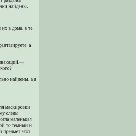
т раздался
анки найдены.
х в дома, в те
антазируете, а
дывающий.—
кого?
льно найдены, а я
для маскировки
ему следы
могла маленькая
ой-то темный и
и предмет этот