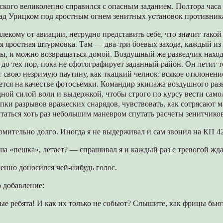
кого великолепно справился с опасным заданием. Полтора часа
над Урицком под яростным огнем зенитных установок противник
алекому от авиации, нетрудно представить себе, что значит такой
ая яростная штурмовка. Там — два-три боевых захода, каждый из
ы, и можно возвращаться домой. Воздушный же разведчик наход
до тех пор, пока не сфотографирует заданный район. Он летит 
т свою незримую паутину, как ткацкий челнок: всякое отклонени
ется на качестве фотосъемки. Командир экипажа воздушного ра
дной силой воли и выдержкой, чтобы строго по курсу вести самол
пки разрывов вражеских снарядов, чувствовать, как сотрясают
таться хоть раз небольшим маневром спутать расчеты зенитчико
омительно долго. Иногда я не выдерживал и сам звонил на КП 4
ша «пешка», летает? — спрашивал я и каждый раз с тревогой жда
енно доносился чей-нибудь голос.
 добавление:
е ребята! И как их только не собьют? Слышите, как фрицы бью