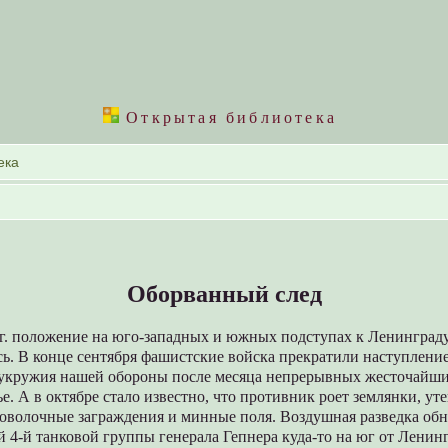
Открытая библиотека
Оборванный след
1 г. положение на юго-западных и южных подступах к Ленинград
ь. В конце сентября фашистские войска прекратили наступление
укружия нашей обороны после месяца непрерывных жесточайши
е. А в октябре стало известно, что противник роет землянки, ут
роволочные заграждения и минные поля. Воздушная разведка об
й 4-й танковой группы генерала Гепнера куда-то на юг от Ленинг