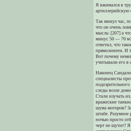
Я вжимался в тру
артиллерийскую 
Так минул час, п
что он очень лов
мысль: [207] а ч
минус 50 — 70 м?
ответил, что так
прямолинеен. И т
Вот почему немец
учитывали его в 
Наконец Сандало
специалисты про
подозрительного 
следы возле домо
Стали изучать их
вражеские танки
шума моторов? За
штабе. Разумное 
ночью просто отб
черт не шутит? Я