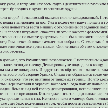
бку ухом, и тогда мне казалось, будто я действительно различаю
стрельбу средних и крупных зенитных орудий.
ошел второй. Ромашевский оказался словно заколдованный. Пот
ко водил гитлеровцев за нос. Уже в полете ему вдруг пришла в г
то если попытаться вести машину с отклонением от заданной вы
 Он спросил штурмана, скажется ли это на качестве фотосъемк
ое отклонение по высоте допустимо, лишь бы в плоскости полет 
огда Ромашевский повел самолет волнообразно. С земли такой 
кие зенитчики все время мазали. Они не знали об этом отклоне
своих расчетах.
в доложил, что Ромашевский возвращается. С нетерпением ждал
читают отснятую пленку. Дешифровка уже подходила к концу, н
на глаза не попадалось. И вдруг кто-то обратил внимание на как
в на восточной стороне Урицка. Следы эти обрывались возле мн
, и оказалось, что это вмятины от танковых гусениц. Но что здес
сты? Переночевали и убрались восвояси? Тогда почему ночью н
гадка. Ломали над ней голову дешифровщики, искали ответ на н
решение не приходило. Кто-то даже высказал предположение, ч
уксировали танки в тыл. Нелепость такого маневра была очевидн
 уже стал было подумывать о том, чтобы послать разведчиков за