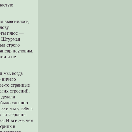
 частую
ом выяснилось,
олову
соты плюс —
и. Штурман
был строго
маневр неуловим.
нии и не
и мы, когда
о ничего
ие-то странные
огих строений.
ь делали
е было слышно
ее и мы у себя в
то гитлеровцы
а. И все же, чем
 Урицк в