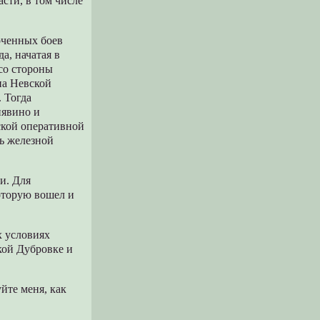
сти, в том числе
оченных боев
а, начатая в
 со стороны
на Невской
. Тогда
нявино и
ской оперативной
ль железной
и. Для
оторую вошел и
х условиях
кой Дубровке и
йте меня, как