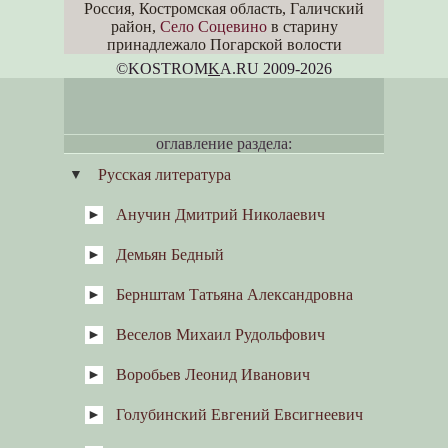
Россия, Костромская область, Галичский
район,
Село Соцевино
в старину
принадлежало Погарской волости
©KOSTROM
K
A.RU 2009-2026
оглавление раздела:
Русская литература
Анучин Дмитрий Николаевич
Демьян Бедный
Антропология и этнография
Великоруссы
Бернштам Татьяна Александровна
Кострома
Веселов Михаил Рудольфович
Весенне-летние ритуалы у
восточных славян: Масленица и
«похороны Костромы-Коструба»
Воробьев Леонид Иванович
«Метельный звон»
Голубинский Евгений Евсигнеевич
Счастливый день Терехи
Румянцева