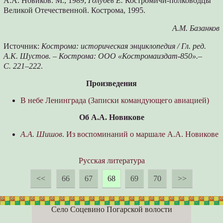
А.А. Новиков. М., 1989;
Голубев Е.
Костромичи-полководцы
Великой Отечественной. Кострома, 1995.
А.М. Базанков
Источник:
Кострома: историческая энциклопедия / Гл. ред.
А.К. Шустов. – Кострома: ООО «Костромаиздат-850».–
С. 221–222
.
Произведения
В небе Ленинграда (Записки командующего авиацией)
Об А.А. Новикове
А.А. Шишов
. Из воспоминаний о маршале А.А. Новикове
Русская литература
<<
66
67
68
69
70
>>
Село Соцевино Погарской волости