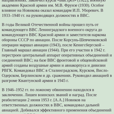
направлениях. Закончил курсы «Выстрел» (1922), военную
академию Красной армии им. М.В. Фрунзе (1930). Особое
влияние на Новикова оказал командарм И.П. Уборевич. В
1933–1940 гг. на руководящих должностях в ВВС.
В годы Великой Отечественной войны прошел путь от
командующего ВВС Ленинградского военного округа до
командующего ВВС Красной армии и заместителя наркома
обороны СССР по авиации. После Корсунь-Шевченковской
операции маршал авиации (1943), после Кенигсбергской –
Главный маршал авиации (1944). При его участии в 1942 г.
перестроен центральный аппарат оперативных объединений и
соединений ВВС; на базе ВВС фронтовой и общевойсковой
армий созданы воздушные армии и авиакорпуса и дивизии
РВГК. Командовал ВВС в Сталинградском, Курском, Висло-
Одерском, Берлинском и др. сражениях. Руководил авиацией в
разгроме Квантунской армии в 1945 г.
В 1946–1952 гг. по ложному обвинению находился в
заключении. Лишен воинских званий и наград. После
реабилитации 2 июня 1953 г. [А.А.] Новиков на
ответственных должностях в ВВС, командовал дальней
авиацией. Добивался эффективного применения объединений