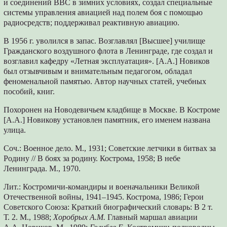
и соединений ВВС в зимних условиях, создал специальные
системы управления авиацией над полем боя с помощью
радиосредств; поддерживал реактивную авиацию.
В 1956 г. уволился в запас. Возглавлял [Высшее] училище
Гражданского воздушного флота в Ленинграде, где создал и
возглавил кафедру «Летная эксплуатация». [А.А.] Новиков
был отзывчивым и внимательным педагогом, обладал
феноменальной памятью. Автор научных статей, учебных
пособий, книг.
Похоронен на Новодевичьем кладбище в Москве. В Костроме
[А.А.] Новикову установлен памятник, его именем названа
улица.
Соч.: Военное дело. М., 1931; Советские летчики в битвах за
Родину // В боях за родину. Кострома, 1958; В небе
Ленинграда. М., 1970.
Лит.: Костромичи-командиры и военачальники Великой
Отечественной войны, 1941–1945. Кострома, 1986; Герои
Советского Союза: Краткий биографический словарь: В 2 т.
Т. 2. М., 1988;
Хоробрых А.М.
Главный маршал авиации