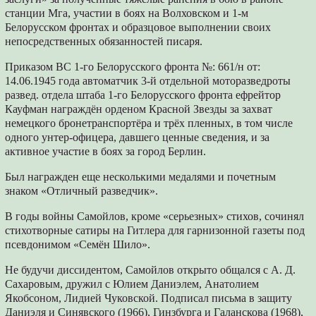
станции Мга, участии в боях на Волховском и 1-м
Белорусском фронтах и образцовое выполнении своих
непосредственных обязанностей писаря.
Приказом ВС 1-го Белорусского фронта №: 661/н от:
14.06.1945 года автоматчик 3-й отдельной моторазведроты
развед. отдела штаба 1-го Белорусского фронта ефрейтор
Кауфман награждён орденом Красной Звезды за захват
немецкого бронетранспортёра и трёх пленных, в том числе
одного унтер-офицера, давшего ценные сведения, и за
активное участие в боях за город Берлин.
Был награжден еще несколькими медалями и почетным
знаком «Отличный разведчик».
В годы войны Самойлов, кроме «серьезных» стихов, сочинял
стихотворные сатиры на Гитлера для гарнизонной газеты под
псевдонимом «Семён Шило».
Не будучи диссидентом, Самойлов открыто общался с А. Д.
Сахаровым, дружил с Юлием Даниэлем, Анатолием
Якобсоном, Лидией Чуковской. Подписал письма в защиту
Даниэля и Синявского (1966), Гинзбурга и Галанскова (1968),