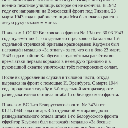
военно-пехотное училище, которое он не окончил. В 1942
году его направили на Волховский фронт под Тихвин. 23
марта 1943 года в районе станции Мга был тяжело ранен в
левую руку осколком мины.
Приказом 1 ОСБР Волховского фронта №: 13/н от: 30.03.1943
года пулемётчик 1-го отдельного стрелкового батальона 1-й
отдельной стрелковой бригады красноармеец Кауфман был
награждён медалью «За отвагу» за то, что он в бою 23 марта
1943 года в районе Карбусель с пулемётным расчётом во
время атаки первым ворвался в немецкую траншею и в
рукопашной схватке уничтожил трёх гитлеровских солдат.
После выздоровления служил в тыловой части, откуда
вырвался на фронт с помощью И. Эренбурга. С марта 1944
года продолжил службу в 3-й отдельной моторазведроте
разведывательного отдела штаба 1-го Белорусского фронта.
Приказом ВС 1-го Белорусского фронта №: 347/н от:
01.11.1944 года писарь 3-й отдельной моторазведроты
разведывательного отдела штаба 1-го Белорусского фронта
ефрейтор Кауфман был награждён медалью «За боевые
заслуги» за полученные тяжёлые ранения в бою в районе