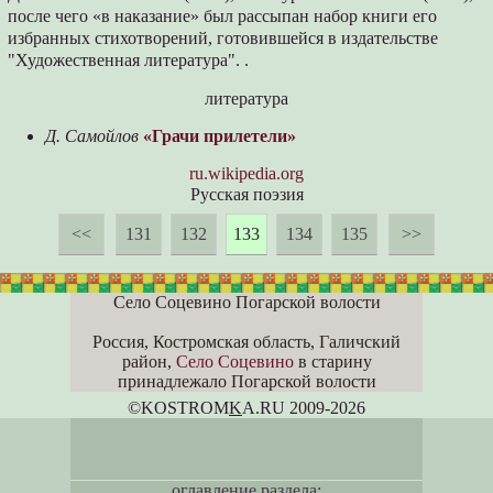
после чего «в наказание» был рассыпан набор книги его
избранных стихотворений, готовившейся в издательстве
"Художественная литература". .
литература
Д. Самойлов
«Грачи прилетели»
ru.wikipedia.org
Русская поэзия
<<
131
132
133
134
135
>>
Село Соцевино Погарской волости
Россия, Костромская область, Галичский
район,
Село Соцевино
в старину
принадлежало Погарской волости
©KOSTROM
K
A.RU 2009-2026
оглавление раздела: