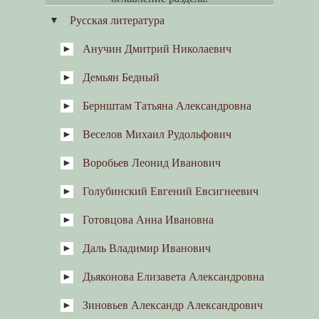
Русская литература
Анучин Дмитрий Николаевич
Демьян Бедный
Антропология и этнография
Великоруссы
Бернштам Татьяна Александровна
Кострома
Веселов Михаил Рудольфович
Весенне-летние ритуалы у
восточных славян: Масленица и
«похороны Костромы-Коструба»
Воробьев Леонид Иванович
«Метельный звон»
Голубинский Евгений Евсигнеевич
Счастливый день Терехи
Румянцева
Готовцова Анна Ивановна
Воспоминания
В Песково за библией (маленькая
повесть)
Даль Владимир Иванович
Н.Г. Коптелова. Бартеневский
след в творчестве А.И.
Т.Л. Каминская. Проза
Готовцевой
Дьяконова Елизавета Александровна
«Говор»
шестидесятников как источник
региональной идентичности
Зиновьев Александр Александрович
«Дневник русской женщины»
современников (Костромской и