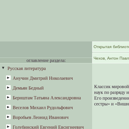
оглавление раздела:
Русская литература
Анучин Дмитрий Николаевич
Классик мировой
Демьян Бедный
Антропология и этнография
наук по разряду 
Великоруссы
Бернштам Татьяна Александровна
Кострома
Его произведения
сестры» и «Вишнё
Веселов Михаил Рудольфович
Весенне-летние ритуалы у
восточных славян: Масленица и
Воробьев Леонид Иванович
«Метельный звон»
«похороны Костромы-Коструба»
Голубинский Евгений Евсигнеевич
Счастливый день Терехи Румянцева