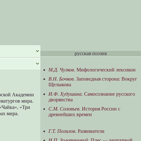
русская поэзия
М.Д. Чулков.
Мифологический лексикон
В.Н. Бочков.
Заповедная сторона: Вокруг
Щелыкова
И.Ф. Худушина.
Самосознание русского
рской Академии
дворянства
аматургов мира.
 «Чайка», «Три
С.М. Соловьев.
История России с
рах мира.
древнейших времен
Г.Т. Полилов.
Развиватели
И.П. Золотницкий.
Плес — заштатный