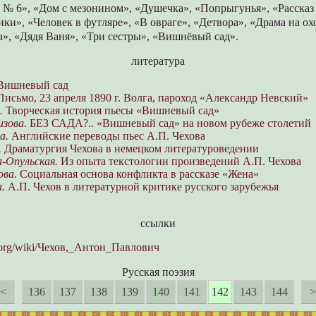
 № 6», «Дом с мезонином», «Душечка», «Попрыгунья», «Рассказ
ки», «Человек в футляре», «В овраге», «Детвора», «Драма на охо
», «Дядя Ваня», «Три сестры», «Вишнёвый сад».
литература
ишневый сад
исьмо, 23 апреля 1890 г. Волга, пароход «Александр Невский»
.
Творческая история пьесы «Вишневый сад»
изова.
БЕЗ САДА?.. «Вишневый сад» на новом рубеже столетий
а.
Английские переводы пьес А.П. Чехова
.
Драматургия Чехова в немецком литературоведении
а-Опульская.
Из опыта текстологии произведений А.П. Чехова
ова.
Социальная основа конфликта в рассказе «Жена»
.
А.П. Чехов в литературной критике русского зарубежья
ссылки
a.org/wiki/Чехов,_Антон_Павлович
Русская поэзия
<
136
137
138
139
140
141
142
143
144
>