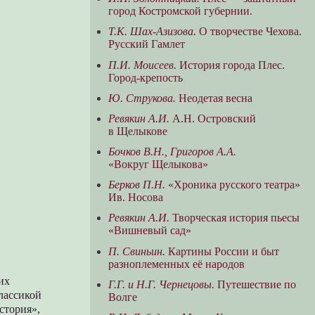
город Костромской губернии.
Т.К. Шах-Азизова.
О творчестве Чехова.
Русский Гамлет
П.И. Моисеев.
История города Плес.
Город-крепость
Ю. Струкова.
Неодетая весна
Ревякин А.И.
А.Н. Островский
в Щелыкове
Бочков В.Н., Григоров А.А.
«Вокруг Щелыкова»
Берков П.Н.
«Хроника русского театра»
Ив. Носова
Ревякин А.И.
Творческая история пьесы
«Вишневый сад»
П. Свиньин.
Картины России и быт
разноплеменных её народов
их
Г.Г. и Н.Г. Чернецовы.
Путешествие по
классикой
Волге
стория»,